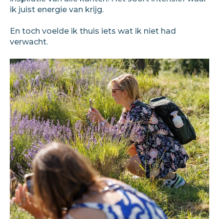
ik juist energie van krijg.
En toch voelde ik thuis iets wat ik niet had
verwacht.