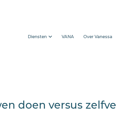
Diensten
VANA
Over Vanessa
Submenu tonen voor Diensten
wen doen versus zelfv