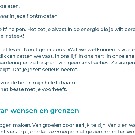
toelaten.
maar in jezelf ontmoeten.
it' helpen. Het zet je alvast in de energie die je wilt bere
e insteek!
t leven. Nooit gehad ook. Wat we wel kunnen is voelen 
kken zetten we vast. In ons lijf. In ons hart. In onze ene
aardering en zelfrespect zijn geen abstracties. Ze vragen 
blijft. Dat je jezelf serieus neemt.
voelde het in mijn hele lichaam.
ie het beste met je voorheeft.
 van wensen en grenzen
en maken. Van groeien door eerlijk te zijn. Van zien waa
bt verstopt, omdat ze vroeger niet gezien mochten worden